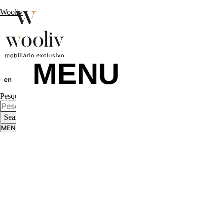
Wooliv
MENU
en
pt
fr
Pesquisar...
Search
MENU
MENU