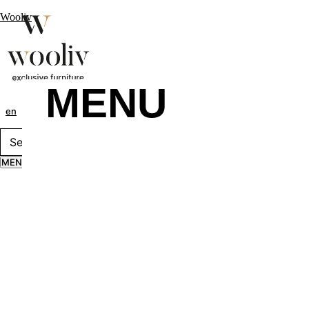
Wooliv
MENU
en
pt
fr
MENU
MENU
Menu